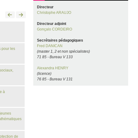
Directeur
Christophe ARAUJO
Directeur adjoint
Gonçalo CORDEIRO
Secrétaires pédagogiques
Fred DANICAN
s pour les
(master 1, 2 et non spécialistes)
71 85 - Bureau V 133
Alexandra HENRY
sociaux,
(licence)
76 85 - Bureau V 131
e à
 jeunes
athématiques
otection de