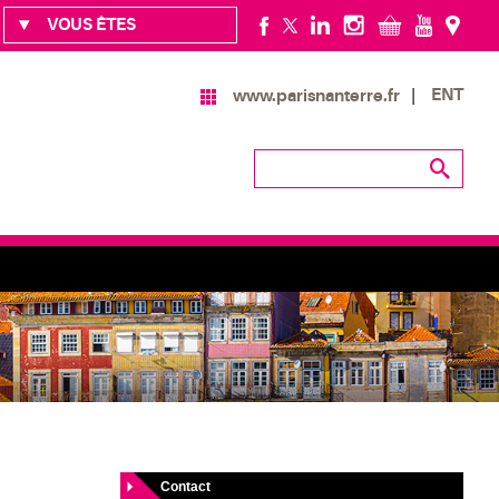
VOUS ÊTES
ENT
www.parisnanterre.fr
Contact