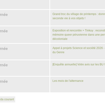
Grand troc du village de printemps : don
urnée
seconde vie à vos objets !
Exposition et rencontre > Tinkuy : reconst
urnée
mémoire queer péruvienne dans une per
décoloniale
Appel à projets Science et société 2026 - 
urnée
du Genre
[Enquête annuelle] Votre avis sur les BU 
urnée
Les mois de l'alternance
urnée
nda courant