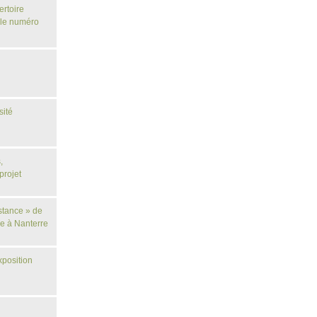
ertoire
 le numéro
sité
,
projet
istance » de
le à Nanterre
xposition