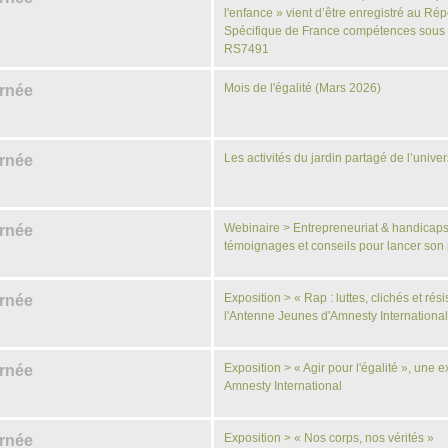
l'enfance » vient d’être enregistré au Rép
Spécifique de France compétences sous
RS7491
Mois de l'égalité (Mars 2026)
urnée
Les activités du jardin partagé de l’univer
urnée
Webinaire > Entrepreneuriat & handicaps
urnée
témoignages et conseils pour lancer son 
Exposition > « Rap : luttes, clichés et rés
urnée
l'Antenne Jeunes d'Amnesty Internationa
Exposition > « Agir pour l'égalité », une e
urnée
Amnesty International
Exposition > « Nos corps, nos vérités »
urnée