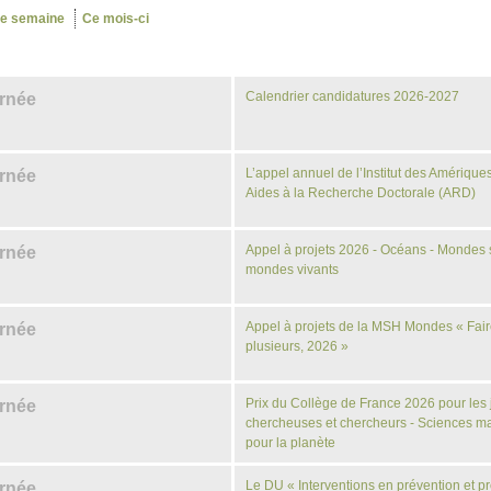
te semaine
Ce mois-ci
Calendrier candidatures 2026-2027
urnée
L’appel annuel de l’Institut des Amérique
urnée
Aides à la Recherche Doctorale (ARD)
Appel à projets 2026 - Océans - Mondes 
urnée
mondes vivants
Appel à projets de la MSH Mondes « Fair
urnée
plusieurs, 2026 »
Prix du Collège de France 2026 pour les
urnée
chercheuses et chercheurs - Sciences m
pour la planète
Le DU « Interventions en prévention et pr
urnée