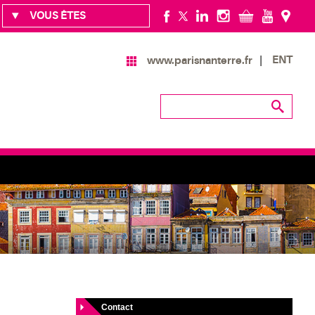
VOUS ÊTES
ENT
www.parisnanterre.fr
Contact