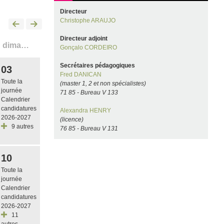
Directeur
Christophe ARAUJO
Directeur adjoint
dimanche
Gonçalo CORDEIRO
Secrétaires pédagogiques
03
Fred DANICAN
Toute la
(master 1, 2 et non spécialistes)
journée
71 85 - Bureau V 133
Calendrier
candidatures
Alexandra HENRY
2026-2027
(licence)
9 autres
76 85 - Bureau V 131
10
Toute la
journée
Calendrier
candidatures
2026-2027
11
autres